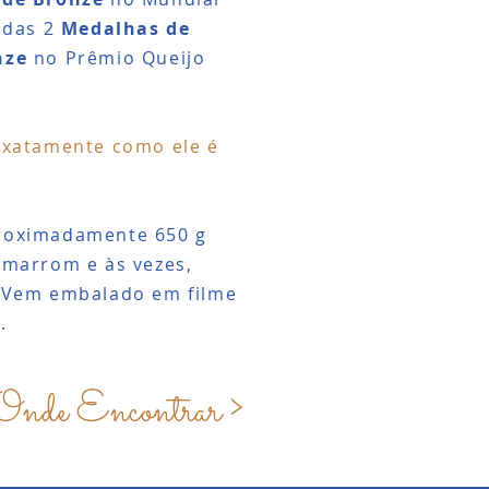
 das 2
Medalhas de
nze
no Prêmio Queijo
exatamente como ele é
roximadamente 650 g
 marrom e às vezes,
. Vem embalado em filme
.
Onde Encontrar >