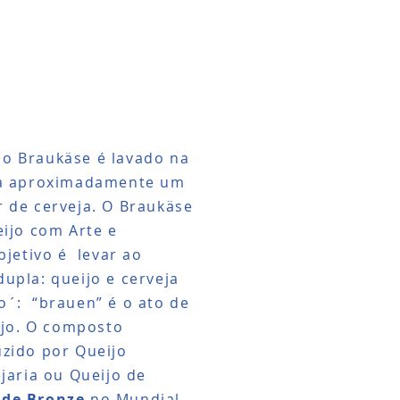
o Braukäse é lavado na
ra aproximadamente um
 de cerveja. O Braukäse
eijo com Arte e
bjetivo é levar ao
upla: queijo e cerveja
o´: “brauen” é o ato de
eijo. O composto
uzido por Queijo
ejaria ou Queijo de
 de Bronze
no Mundial