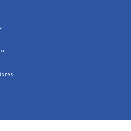
o
do
lores