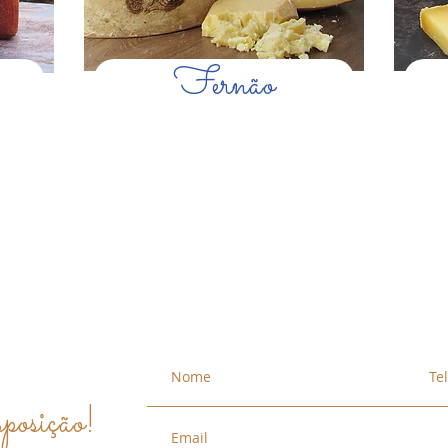
Fernão
posição!