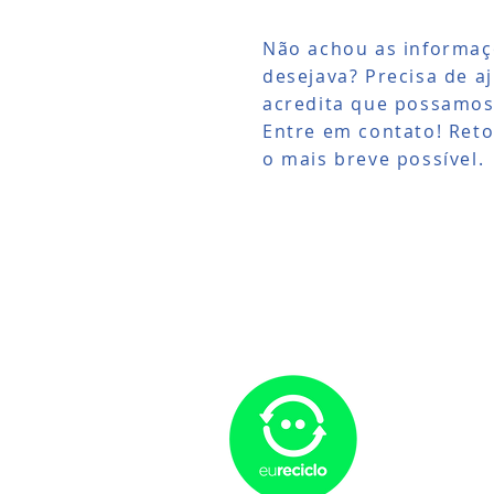
Não achou as informaç
desejava? Precisa de a
acredita que possamos
Entre em contato! Ret
o mais breve possível.
Somos par
nossos pro
dormir com
sobra qua
na naturez