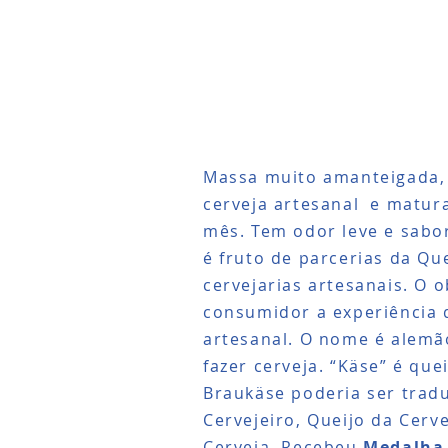
Massa muito amanteigada, 
cerveja artesanal e matu
mês. Tem odor leve e sabor
é fruto de parcerias da Qu
cervejarias artesanais. O o
consumidor a experiência d
artesanal. O nome é alemã
fazer cerveja. “Käse” é qu
Braukäse poderia ser trad
Cervejeiro, Queijo da Cerv
Cerveja. Recebeu
Medalha