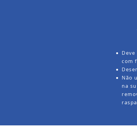
Deve 
com f
Desem
Não u
na su
remov
rasp