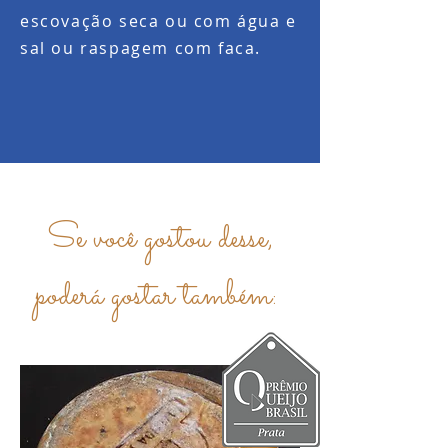
escovação seca ou com água e
sal ou raspagem com faca.
Se você gostou desse,
poderá gostar também: