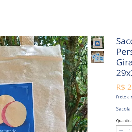
Sac
Per
Gir
29x
R$ 2
Frete a
Sacola
Quantid