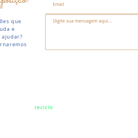
posição!
ões que
juda e
 ajudar?
ornaremos
ceiros da eu
reciclo
: todas as embalagens plásti
dutos serão devidamente recicladas. Isto quer d
 a consciência ecológica mais tranquila porque 
ndo você acaba de comer nosso frescal com iogur
a. A Eureciclo cuidará para que ele trilhe o cami