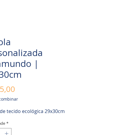
ola
sonalizada
amundo |
30cm
Preço
5,00
 combinar
 de tecido ecológica 29x30cm
ade
*