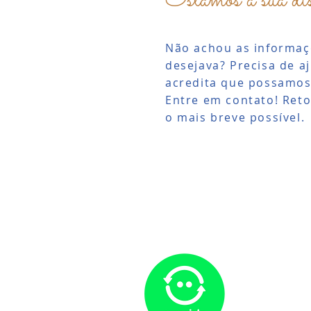
Estamos à sua dis
Não achou as informaç
desejava? Precisa de a
acredita que possamos
Entre em contato! Ret
o mais breve possível.
Somos par
nossos pro
dormir com
sobra qua
na naturez