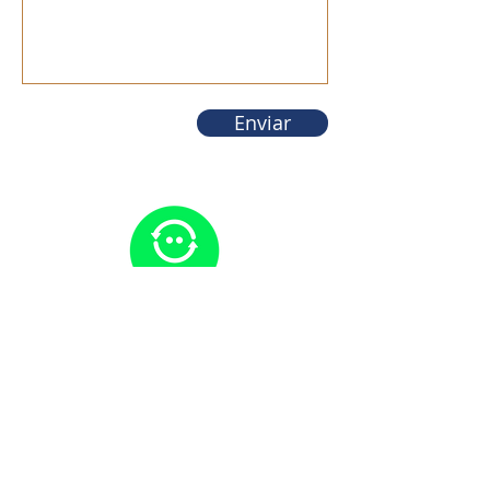
Enviar
Somos parceiros da eu
reciclo
:
todas as embalagens plásticas
que nós usamos em nossos
produtos serão devidamente
recicladas. Isto quer dizer que já
podemos dormir com a