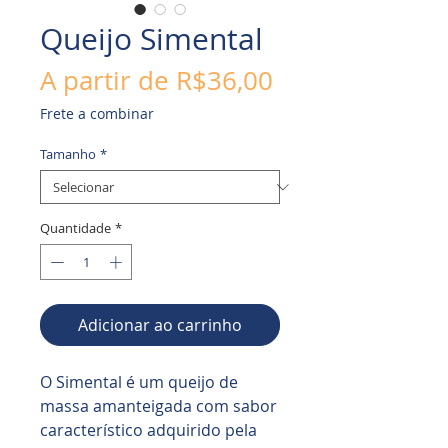
Queijo Simental
Preço
A partir de
R$36,00
promocional
Frete a combinar
Tamanho
*
Quantidade
*
Adicionar ao carrinho
O Simental é um queijo de
massa amanteigada com sabor
característico adquirido pela